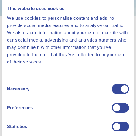
This website uses cookies
We use cookies to personalise content and ads, to
Groen waterstofproject
provide social media features and to analyse our traffic.
H2eron wint OWE subsidie
We also share information about your use of our site with
our social media, advertising and analytics partners who
may combine it with other information that you’ve
18 July 2025
provided to them or that they’ve collected from your use
De Nederlandse overheid heeft HyCC
of their services.
een belangrijke OWE-subsidie
toegekend voor de ontwikkeling van
Consent
het elektrolyseproject H
eron in
Necessary
Selection
2
Delfzijl. Het project is geselecteerd
Preferences
door RVO vanwege de vergevorderde
ontwikkeling van de plannen en het
The Hydrogen Chemistry
Statistics
concurrerende aanbod voor de