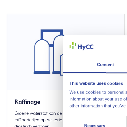
Onze oploss
Consent
This website uses cookies
We use cookies to personalis
information about your use of
Raffinage
other information that you’ve
Groene waterstof kan de CO
emissies uit
2
Consent
raffinaderijen op de korte én de lange termijn
Necessary
Selection
drastisch verlagen