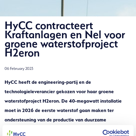
HyCC contracteert
Kraftanlagen en Nel voor
groene waterstofproject
H2eron
06 February 2023
HyCC heeft de engineering-partij en de
technologieleverancier gekozen voor haar groene
waterstofproject H2eron. De 40-megawatt installatie
moet in 2026 de eerste waterstof gaan maken ter
ondersteuning van de productie van duurzame
The Hydrogen Chemistry
vliegtuigbrandstoffen op het Chemie Park Delfzijl.