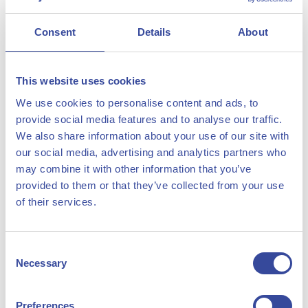
Company
HyCC heeft Kraftanlagen Energies & Services gecontracteerd
Consent
Details
About
voor het basisontwerp en de engineering (FEED) van de
fabriek en een order geplaatst bij Nel voor de levering van de
elektrolyse-stacks. HyCC wordt de operator van de fabriek, die
This website uses cookies
met Nel's atmosferische alkaline electrolyzers groene waterstof
We use cookies to personalise content and ads, to
provide social media features and to analyse our traffic.
gaat produceren uit hernieuwbare stroom en water. H2eron
We also share information about your use of our site with
wordt één van de eerste fabrieken die de technologie op deze
our social media, advertising and analytics partners who
schaal toepast.
may combine it with other information that you’ve
provided to them or that they’ve collected from your use
De waterstof zal worden gebruikt door SkyNRG om duurzame
of their services.
vliegtuigbrandstof (SAF) te produceren uit industriële
bijproducten en reststromen, zoals gebruikt frituurvet. In zijn
Consent
pure vorm resulteert het gebruik van SAF gedurende de hele
Necessary
Selection
levenscyclus in 85% lagere CO2-emissies dan gebruik van
fossiele vliegtuigbrandstof.
Preferences