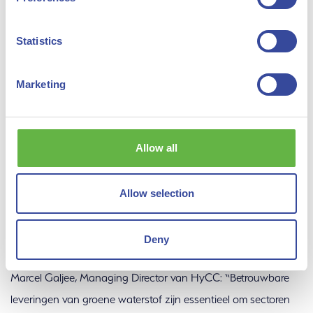
HyCC ontving onlangs de milieuvergunning voor het project
Statistics
en het bedrijf werkt toe naar een investeringsbeslissing (FID)
in 2024, in nauwe afstemming met SkyNRG en haar partners.
Marketing
Allow all
Allow selection
Deny
Marcel Galjee, Managing Director van HyCC: “Betrouwbare
leveringen van groene waterstof zijn essentieel om sectoren