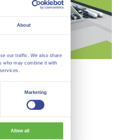
About
se our traffic. We also share
ers who may combine it with
en
|
Afbeelding vergroten
 services.
Marketing
Allow all