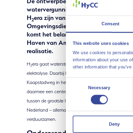
De ontwerpbeschikking voor de milieu
watervergunningen voor het groene wa
H
era zijn vandaag ter inzage gelegd 
2
Project H2er
Consent
Omgevingsdienst Noordzeekanaalgeb
komt het belangrijke verduurzamingspr
Amsterdam
Haven van Amsterdam weer een stap di
This website uses cookies
realisatie.
We use cookies to personalis
information about your use of
H
era gaat waterstof maken uit water en groene str
2
other information that you’ve
elektrolyse. Daarbij komt geen CO
vrij. De fabriek i
2
Consent
Kaapstadweg in het westelijk havengebied van Amst
Necessary
Selection
daarmee een centrale locatie dichtbij de industrie in
tussen de grootste luchthaven van het land en de enig
Nederland – allemaal industrieën die waterstof nodi
verduurzamen.
Deny