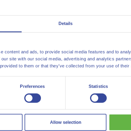
- en
terstofproject
door de
a,
Details
ied. Daarmee
oject in de
chter bij
e content and ads, to provide social media features and to analy
 our site with our social media, advertising and analytics partn
oom met behulp van
Afbeelding download
 provided to them or that they’ve collected from your use of their
s gepland aan de
erdam. H
era heeft
2
Preferences
Statistics
 het havengebied en
e staalfabriek in
g hebben om te
Allow selection