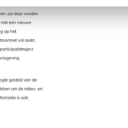
ien zal deze worden
n met een nieuwe
ng op het
roomnet vol raakt.
articipatietraject
nnisgeving
ogte gesteld van de
ebben om de milieu- en
formatie is ook